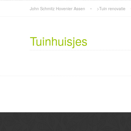
John Schmitz Hovenier Assen
>
Tuin renovatie
Tuinhuisjes