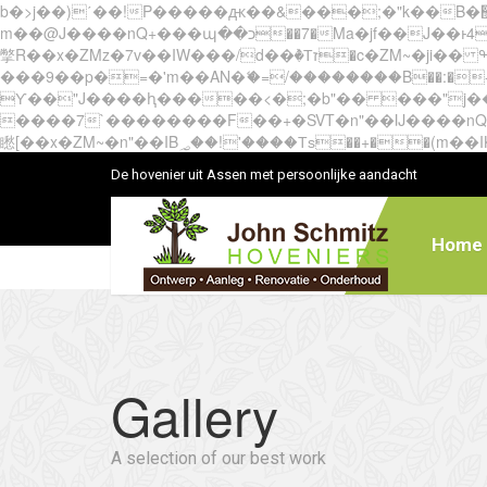
b�>j��)΄��!P�����ԫ��&���;�"k��B�޶�}��������p�SVT�(w��ę��!j������ ��x�;�-
m��@J����nQ+���պ��כ��7�Ma�jf��J��ͱ4j���Ѳ�
撆R��x�ZMz�7v��IW���/d��ٞ�Тז�c�ZM~�ji�� ߒ��sQz�����Ԡ��DW��3�De�n"��M�+/��������B��:�-�u��IJ���7j�委
���9��p�=�'m��AN�ޭ�=/��������B��:�-�n&�
ϒ��"J����ԧ�����<�;�b"�� ���"j�����ܢ��F[��x� ,�!q�� қ�*]/���؝�2��7�SMc�s"���ޭ�DQ/�应�ܢ��F_
����7`��������F��+�SVT�n"��IJ����nQ/�应����B ��4� w�D"��IJ�׭�-
De hovenier uit Assen met persoonlijke aandacht
Home
Gallery
A selection of our best work