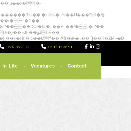
矁[��x�ZM~�n"��IB؃��!'����Тѕ��+��(m��IK�ʭ�/|��ϐܢ��F[��x�ZMz�G�� %嬩�/c��������[[��<�RI:�:c��MΎ��:z�졾�ܢ��F[��R�ZM~�D
0592 86 23 12
06 12 12 36 91
In-Lite
Vacatures
Contact