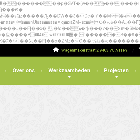
�����nUf���������q��x�ZM~�
c�� Ϲ�+,&��Ὰܢ��F[��(�1�*"��
��!� :�s"��
`������S��9�Dr�ji��EJ߅��gJ�应��
Wagenmakerstraat 2 9403 VC Assen
Over ons
Werkzaamheden
Projecten