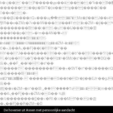
b�>j��)΄��!P�����ԫ��&���;�"k��B�޶�}
��������p�SVT�(w��ę��!j������
��x�;�-
m��@J����nQ+���պ��כ��7�Ma�jf��J��ͱ4j���Ѳ�
撆R��x�ZMz�7v��IW���/d��ٞ�Тז�c�ZM~�ji�� ߒ��sQz�����Ԡ��DW��3�De�n"��M�+/
��������B��:�-�u��IJ���7j�委
���9��p�=�'m��AN�ޭ�=/
��������B��:�-
�n&������nUf���������q��x�ZM~�
c��
Ϲ�+,&��Ὰܢ��F[��(�1�*"��
ϒ��"J����ԧ�����<�;�b"�� ���"j�����ܢ��
,�!q�� қ�*]/���؝�2��7�SMc�s"���ޭ�DQ/�
应�ܢ��F_��!� :�s"��
����7`��������F��+�SVT�n"��IJ����nQ
�应����B ��4�
w�D"��IJ�׭�-`������S��9�Dr�ji��EJ߅��gJ�
应��
矁[��x�ZM~�n"��IB؃��!'����Тѕ��+��(m��IK�ʭ�/|
��ϐܢ��F[��x�ZMz�G�� %嬩
�/c��������[[��<�RI:�:c��MΎ��:z�졾
�ܢ��F[��R�ZM~�D
De hovenier uit Assen met persoonlijke aandacht