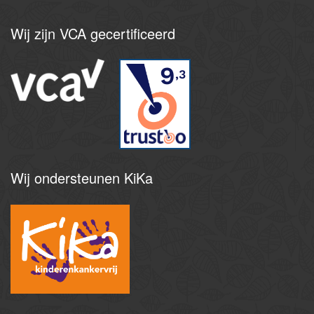
Wij
zijn VCA gecertificeerd
9
,3
Wij
ondersteunen KiKa