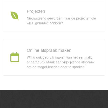
Projecten
Nieuwsgierig geworden naar de projecten die
wij al gemaakt hebben?
Online afspraak maken
Wilt u ook gebruik maken van het eenmalig
onderhoud? Maak een vrijblijvende afspraak
om de mogelijkheden door te spreken