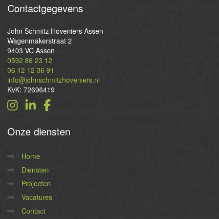
Contactgegevens
John Schmitz Hoveniers Assen
Wagenmakerstraat 2
9403 VC Assen
0592 86 23 12
06 12 12 36 91
info@johnschmitzhoveniers.nl
KvK: 72696419
Onze
diensten
Home
Diensten
Projecten
Vacatures
Contact