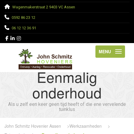
Wagenmakerstraat 2 9403 VC Assen
0592 86 23 12
06 12 12 36 91
MENU
Eenmalig
onderhoud
Als u zelf een keer geen tijd heeft of die ene vervelende
tuinklus
John Schmitz Hovenier Assen
>
Werkzaamheden
>