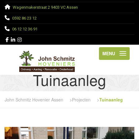
Wagenmakerstraat 2 9403 VC Assen
0592 86 23 12
06 12 12 36 91
MENU
Tuinaanleg
John Schmitz Hovenier Assen
>
Projecten
>
Tuinaanleg