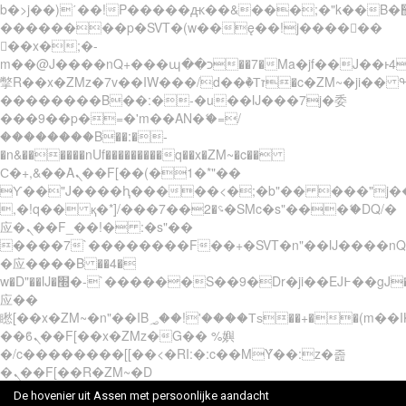
b�>j��)΄��!P�����ԫ��&���;�"k��B�޶�}
��������p�SVT�(w��ę��!j������
��x�;�-
m��@J����nQ+���պ��כ��7�Ma�jf��J��ͱ4j���Ѳ�
撆R��x�ZMz�7v��IW���/d��ٞ�Тז�c�ZM~�ji�� ߒ��sQz�����Ԡ��DW��3�De�n"��M�+/
��������B��:�-�u��IJ���7j�委
���9��p�=�'m��AN�ޭ�=/
��������B��:�-
�n&������nUf���������q��x�ZM~�
c��
Ϲ�+,&��Ὰܢ��F[��(�1�*"��
ϒ��"J����ԧ�����<�;�b"�� ���"j�����ܢ��
,�!q�� қ�*]/���؝�2��7�SMc�s"���ޭ�DQ/�
应�ܢ��F_��!� :�s"��
����7`��������F��+�SVT�n"��IJ����nQ
�应����B ��4�
w�D"��IJ�׭�-`������S��9�Dr�ji��EJ߅��gJ�
应��
矁[��x�ZM~�n"��IB؃��!'����Тѕ��+��(m��IK�ʭ�/|
��ϐܢ��F[��x�ZMz�G�� %嬩
�/c��������[[��<�RI:�:c��MΎ��:z�졾
�ܢ��F[��R�ZM~�D
De hovenier uit Assen met persoonlijke aandacht