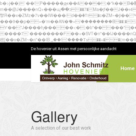
b�>j��)΄��!P�����ԫ��&���;�"k��B�޶�}��������p�SVT�(w��ę��!j������ ��x�;�-
m��@J����nQ+���պ��כ��7�Ma�jf��J��ͱ4j���Ѳ�
撆R��x�ZMz�7v��IW���/d��ٞ�Тז�c�ZM~�ji�� ߒ��sQz�����Ԡ��DW��3�De�n"��M�+/��������B��:�-�u��IJ���7j�委
���9��p�=�'m��AN�ޭ�=/��������B��:�-�n&�
ϒ��"J����ԧ�����<�;�b"�� ���"j�����ܢ��F[��x� ,�!q�� қ�*]/���؝�2��7�SMc�s"���ޭ�DQ/�应�ܢ��F_
����7`��������F��+�SVT�n"��IJ����nQ/�应����B ��4� w�D"��IJ�׭�-
De hovenier uit Assen met persoonlijke aandacht
Home
Gallery
A selection of our best work