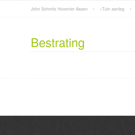
John Schmitz Hovenier Assen
>
Tuin aanleg
Bestrating