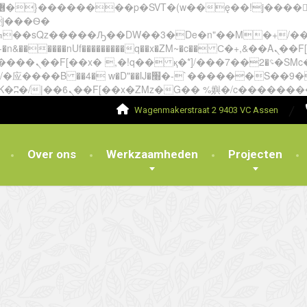
�����nUf���������q��x�ZM~�
c�� Ϲ�+,&��Ὰܢ��F[��(�1�*"��
��!� :�s"��
`������S��9�Dr�ji��EJ߅��gJ�应��
Wagenmakerstraat 2 9403 VC Assen
Over ons
Werkzaamheden
Projecten