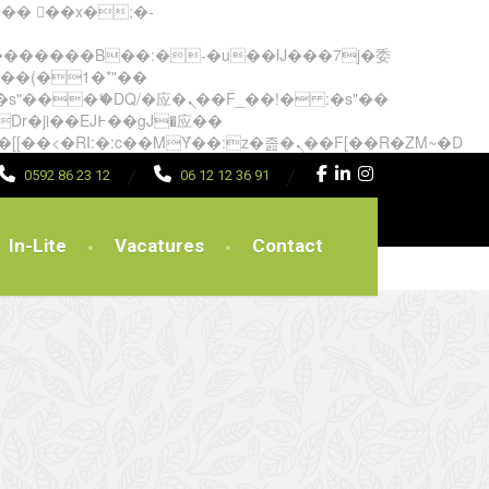
矁[��x�ZM~�n"��IB؃��!'����Тѕ��+��(m��IK�ʭ�/|��ϐܢ��F[��x�ZMz�G�� %嬩�/c��������[[��<�RI:�:c��MΎ��:z�졾�ܢ��F[��R�ZM~�D
0592 86 23 12
06 12 12 36 91
In-Lite
Vacatures
Contact