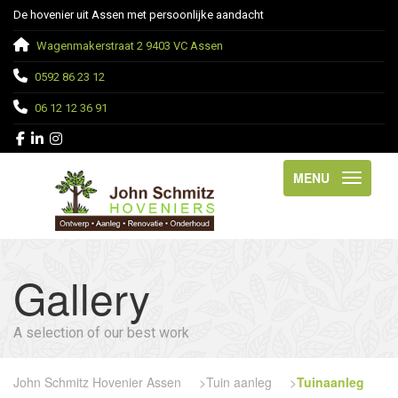
De hovenier uit Assen met persoonlijke aandacht
Wagenmakerstraat 2 9403 VC Assen
0592 86 23 12
06 12 12 36 91
MENU
Gallery
A selection of our best work
John Schmitz Hovenier Assen
>
Tuin aanleg
>
Tuinaanleg