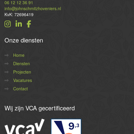
06 12 12 36 91
info@johnschmitzhoveniers.nl
KvK: 72696419
Onze
diensten
Home
Diensten
Projecten
Vacatures
Contact
Wij
zijn VCA gecertificeerd
9
,3