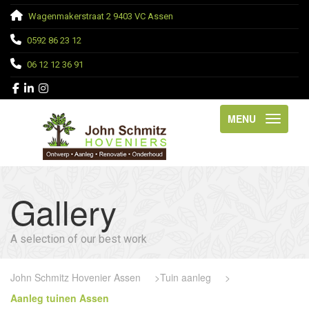
Wagenmakerstraat 2 9403 VC Assen
0592 86 23 12
06 12 12 36 91
MENU
Gallery
A selection of our best work
John Schmitz Hovenier Assen
>
Tuin aanleg
>
Aanleg tuinen Assen