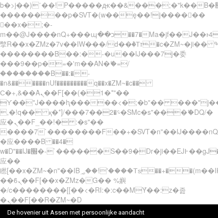
b�>j��)΄��!P�����ԫ��&���;�"k��B�޶�}
��������p�SVT�(w��ę��!j������
��x�;�-
m��@J����nQ+���պ��כ��7�Ma�jf��J��ͱ4j���Ѳ�
撆R��x�ZMz�7v��IW���/d��ٞ�Тז�c�ZM~�ji�� ߒ��sQz�����Ԡ��DW��3�De�n"��M�+/
��������B��:�-�u��IJ���7j�委
���9��p�=�'m��AN�ޭ�=/
��������B��:�-
�n&������nUf���������q��x�ZM~�
c��
Ϲ�+,&��Ὰܢ��F[��(�1�*"��
ϒ��"J����ԧ�����<�;�b"�� ���"j�����ܢ��
,�!q�� қ�*]/���؝�2��7�SMc�s"���ޭ�DQ/�
应�ܢ��F_��!� :�s"��
����7`��������F��+�SVT�n"��IJ����nQ
�应����B ��4�
w�D"��IJ�׭�-`������S��9�Dr�ji��EJ߅��gJ�
应��
矁[��x�ZM~�n"��IB؃��!'����Тѕ��+��(m��IK�ʭ�/|
��ϐܢ��F[��x�ZMz�G�� %嬩
�/c��������[[��<�RI:�:c��MΎ��:z�졾
�ܢ��F[��R�ZM~�D
De hovenier uit Assen met persoonlijke aandacht